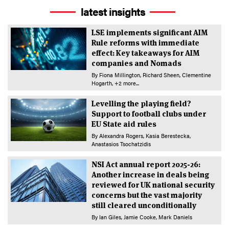
latest insights
LSE implements significant AIM
Rule reforms with immediate
effect: Key takeaways for AIM
companies and Nomads
By
Fiona Millington
Richard Sheen
Clementine
Hogarth
+2 more...
Levelling the playing field?
Support to football clubs under
EU State aid rules
By
Alexandra Rogers
Kasia Berestecka
Anastasios Tsochatzidis
NSI Act annual report 2025-26:
Another increase in deals being
reviewed for UK national security
concerns but the vast majority
still cleared unconditionally
By
Ian Giles
Jamie Cooke
Mark Daniels