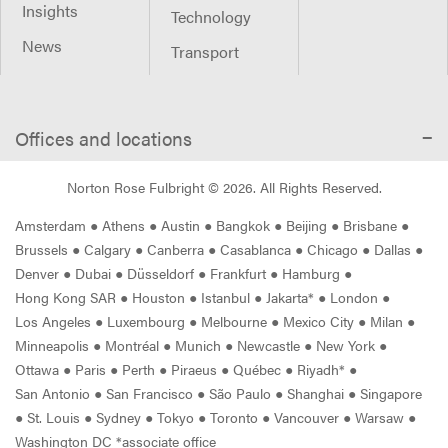
Insights
Technology
News
Transport
Offices and locations
Norton Rose Fulbright ©
2026
. All Rights Reserved.
Amsterdam
●
Athens
●
Austin
●
Bangkok
●
Beijing
●
Brisbane
●
Brussels
●
Calgary
●
Canberra
●
Casablanca
●
Chicago
●
Dallas
●
Denver
●
Dubai
●
Düsseldorf
●
Frankfurt
●
Hamburg
●
Hong Kong SAR
●
Houston
●
Istanbul
●
Jakarta*
●
London
●
Los Angeles
●
Luxembourg
●
Melbourne
●
Mexico City
●
Milan
●
Minneapolis
●
Montréal
●
Munich
●
Newcastle
●
New York
●
Ottawa
●
Paris
●
Perth
●
Piraeus
●
Québec
●
Riyadh*
●
San Antonio
●
San Francisco
●
São Paulo
●
Shanghai
●
Singapore
●
St. Louis
●
Sydney
●
Tokyo
●
Toronto
●
Vancouver
●
Warsaw
●
Washington DC *associate office