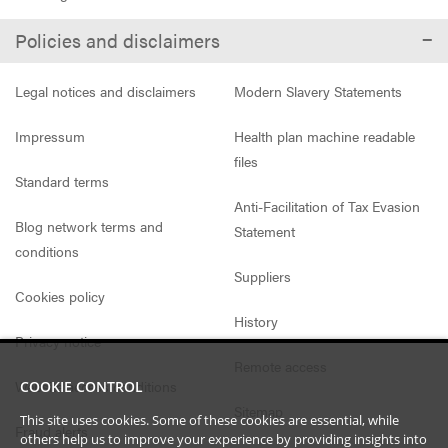
Policies and disclaimers
Legal notices and disclaimers
Modern Slavery Statements
Impressum
Health plan machine readable
files
Standard terms
Anti-Facilitation of Tax Evasion
Blog network terms and
Statement
conditions
Suppliers
Cookies policy
History
Privacy notice
Remote access
Website access conditions
COOKIE CONTROL
Sitemap
This site uses cookies. Some of these cookies are essential, while
Fraud alerts
others help us to improve your experience by providing insights into